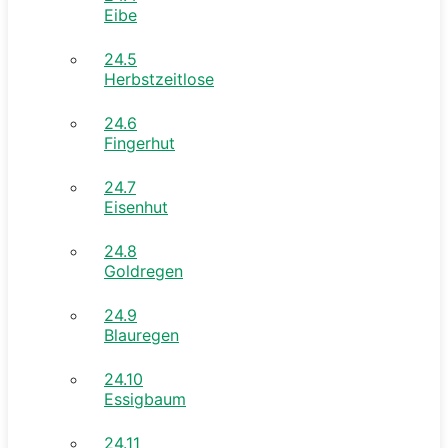
Eibe
24.5
Herbstzeitlose
24.6
Fingerhut
24.7
Eisenhut
24.8
Goldregen
24.9
Blauregen
24.10
Essigbaum
24.11