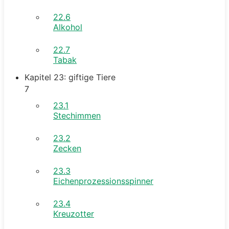
22.6
Alkohol
22.7
Tabak
Kapitel 23: giftige Tiere
7
23.1
Stechimmen
23.2
Zecken
23.3
Eichenprozessionsspinner
23.4
Kreuzotter