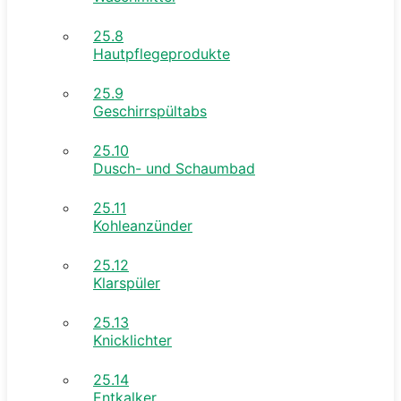
25.8
Hautpflegeprodukte
25.9
Geschirrspültabs
25.10
Dusch- und Schaumbad
25.11
Kohleanzünder
25.12
Klarspüler
25.13
Knicklichter
25.14
Entkalker