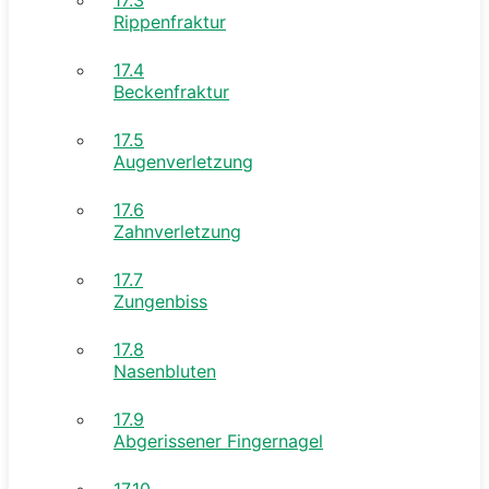
Rippenfraktur
17.4
Beckenfraktur
17.5
Augenverletzung
17.6
Zahnverletzung
17.7
Zungenbiss
17.8
Nasenbluten
17.9
Abgerissener Fingernagel
17.10