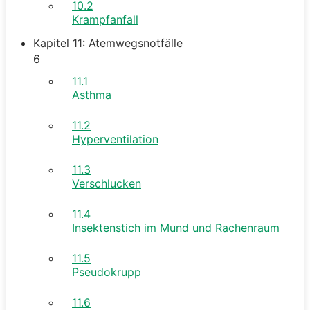
10.2
Krampfanfall
Kapitel 11: Atemwegsnotfälle
6
11.1
Asthma
11.2
Hyperventilation
11.3
Verschlucken
11.4
Insektenstich im Mund und Rachenraum
11.5
Pseudokrupp
11.6