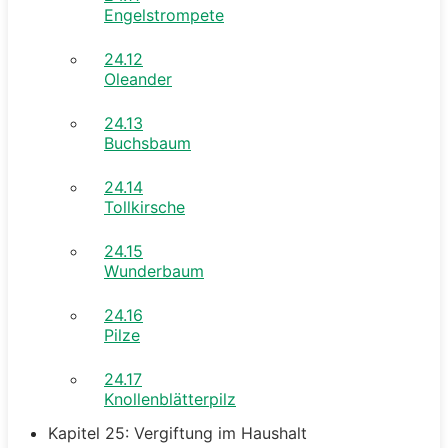
Engelstrompete
24.12
Oleander
24.13
Buchsbaum
24.14
Tollkirsche
24.15
Wunderbaum
24.16
Pilze
24.17
Knollenblätterpilz
Kapitel 25: Vergiftung im Haushalt