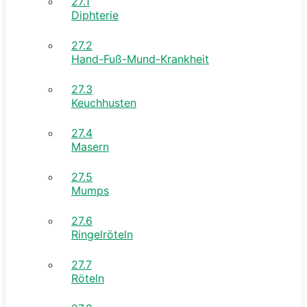
27.1
Diphterie
27.2
Hand-Fuß-Mund-Krankheit
27.3
Keuchhusten
27.4
Masern
27.5
Mumps
27.6
Ringelröteln
27.7
Röteln