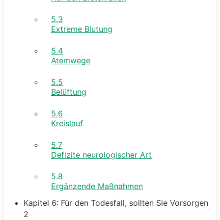
5.3
Extreme Blutung
5.4
Atemwege
5.5
Belüftung
5.6
Kreislauf
5.7
Defizite neurologischer Art
5.8
Ergänzende Maßnahmen
Kapitel 6: Für den Todesfall, sollten Sie Vorsorgen
2