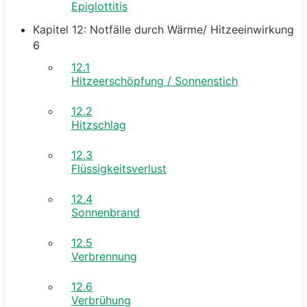
Epiglottitis
Kapitel 12: Notfälle durch Wärme/ Hitzeeinwirkung
6
12.1
Hitzeerschöpfung / Sonnenstich
12.2
Hitzschlag
12.3
Flüssigkeitsverlust
12.4
Sonnenbrand
12.5
Verbrennung
12.6
Verbrühung