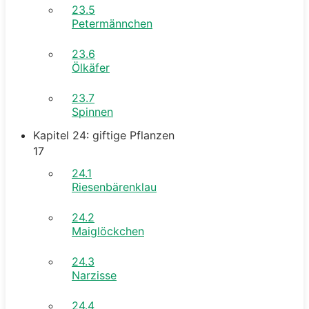
23.5
Petermännchen
23.6
Ölkäfer
23.7
Spinnen
Kapitel 24: giftige Pflanzen
17
24.1
Riesenbärenklau
24.2
Maiglöckchen
24.3
Narzisse
24.4