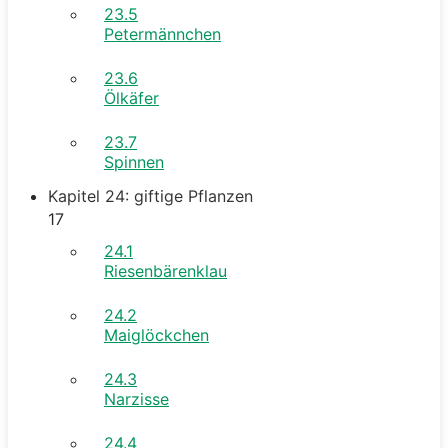
23.5
Petermännchen
23.6
Ölkäfer
23.7
Spinnen
Kapitel 24: giftige Pflanzen
17
24.1
Riesenbärenklau
24.2
Maiglöckchen
24.3
Narzisse
24.4