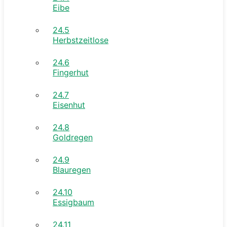
Eibe
24.5
Herbstzeitlose
24.6
Fingerhut
24.7
Eisenhut
24.8
Goldregen
24.9
Blauregen
24.10
Essigbaum
24.11