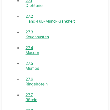
27.1
Diphterie
27.2
Hand-Fuß-Mund-Krankheit
27.3
Keuchhusten
27.4
Masern
27.5
Mumps
27.6
Ringelröteln
27.7
Röteln