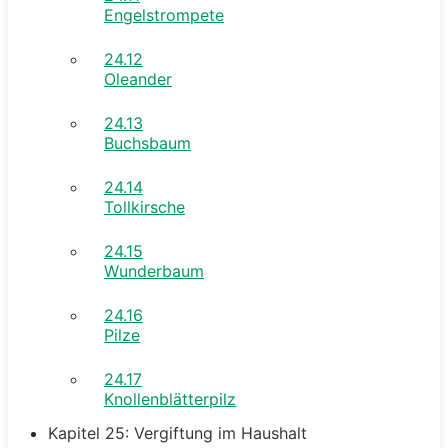
Engelstrompete
24.12
Oleander
24.13
Buchsbaum
24.14
Tollkirsche
24.15
Wunderbaum
24.16
Pilze
24.17
Knollenblätterpilz
Kapitel 25: Vergiftung im Haushalt