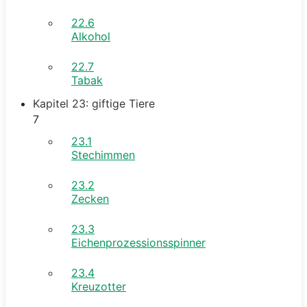
22.6
Alkohol
22.7
Tabak
Kapitel 23: giftige Tiere
7
23.1
Stechimmen
23.2
Zecken
23.3
Eichenprozessionsspinner
23.4
Kreuzotter