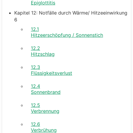
Epiglottitis
Kapitel 12: Notfälle durch Wärme/ Hitzeeinwirkung
6
12.1
Hitzeerschöpfung / Sonnenstich
12.2
Hitzschlag
12.3
Flüssigkeitsverlust
12.4
Sonnenbrand
12.5
Verbrennung
12.6
Verbrühung