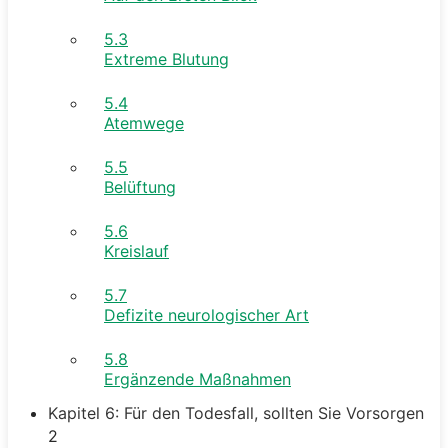
5.3
Extreme Blutung
5.4
Atemwege
5.5
Belüftung
5.6
Kreislauf
5.7
Defizite neurologischer Art
5.8
Ergänzende Maßnahmen
Kapitel 6: Für den Todesfall, sollten Sie Vorsorgen
2