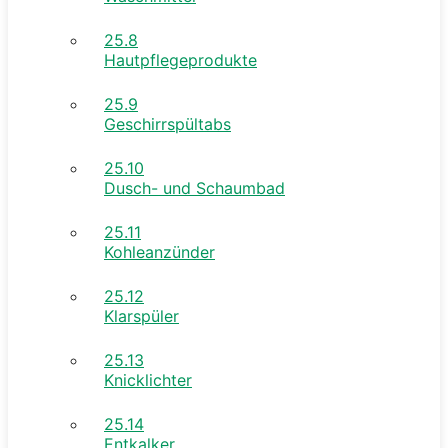
25.8
Hautpflegeprodukte
25.9
Geschirrspültabs
25.10
Dusch- und Schaumbad
25.11
Kohleanzünder
25.12
Klarspüler
25.13
Knicklichter
25.14
Entkalker