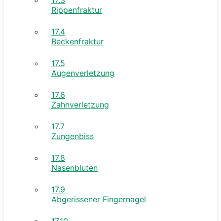
Rippenfraktur
17.4
Beckenfraktur
17.5
Augenverletzung
17.6
Zahnverletzung
17.7
Zungenbiss
17.8
Nasenbluten
17.9
Abgerissener Fingernagel
17.10