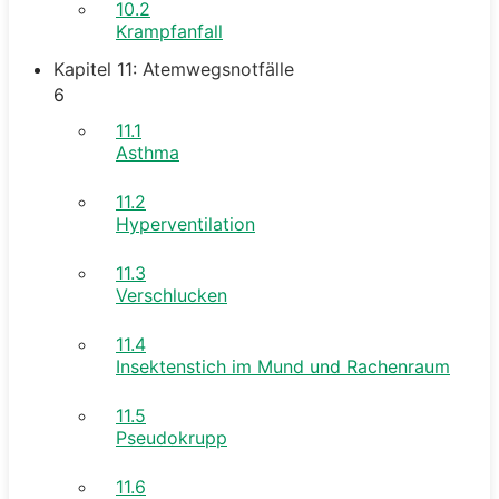
10.2
Krampfanfall
Kapitel 11: Atemwegsnotfälle
6
11.1
Asthma
11.2
Hyperventilation
11.3
Verschlucken
11.4
Insektenstich im Mund und Rachenraum
11.5
Pseudokrupp
11.6