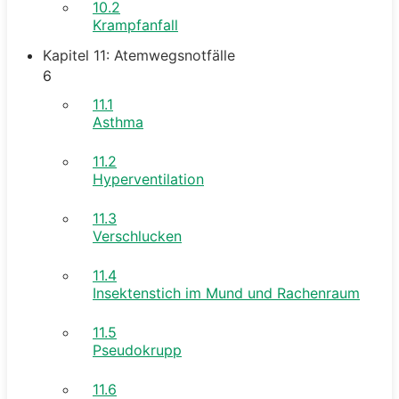
10.2
Krampfanfall
Kapitel 11: Atemwegsnotfälle
6
11.1
Asthma
11.2
Hyperventilation
11.3
Verschlucken
11.4
Insektenstich im Mund und Rachenraum
11.5
Pseudokrupp
11.6