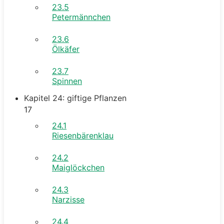
23.5
Petermännchen
23.6
Ölkäfer
23.7
Spinnen
Kapitel 24: giftige Pflanzen
17
24.1
Riesenbärenklau
24.2
Maiglöckchen
24.3
Narzisse
24.4