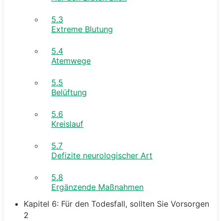
5.3
Extreme Blutung
5.4
Atemwege
5.5
Belüftung
5.6
Kreislauf
5.7
Defizite neurologischer Art
5.8
Ergänzende Maßnahmen
Kapitel 6: Für den Todesfall, sollten Sie Vorsorgen
2