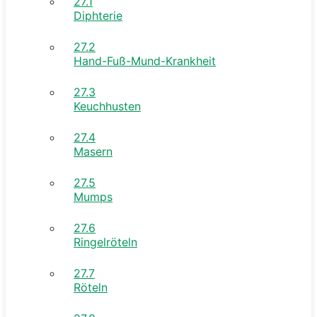
27.1
Diphterie
27.2
Hand-Fuß-Mund-Krankheit
27.3
Keuchhusten
27.4
Masern
27.5
Mumps
27.6
Ringelröteln
27.7
Röteln