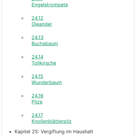
Engelstrompete
24.12
Oleander
24.13
Buchsbaum
24.14
Tollkirsche
24.15
Wunderbaum
24.16
Pilze
24.17
Knollenblätterpilz
Kapitel 25: Vergiftung im Haushalt