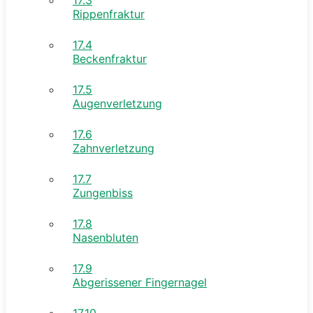
Rippenfraktur
17.4
Beckenfraktur
17.5
Augenverletzung
17.6
Zahnverletzung
17.7
Zungenbiss
17.8
Nasenbluten
17.9
Abgerissener Fingernagel
17.10