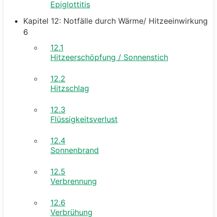
Epiglottitis
Kapitel 12: Notfälle durch Wärme/ Hitzeeinwirkung
6
12.1
Hitzeerschöpfung / Sonnenstich
12.2
Hitzschlag
12.3
Flüssigkeitsverlust
12.4
Sonnenbrand
12.5
Verbrennung
12.6
Verbrühung