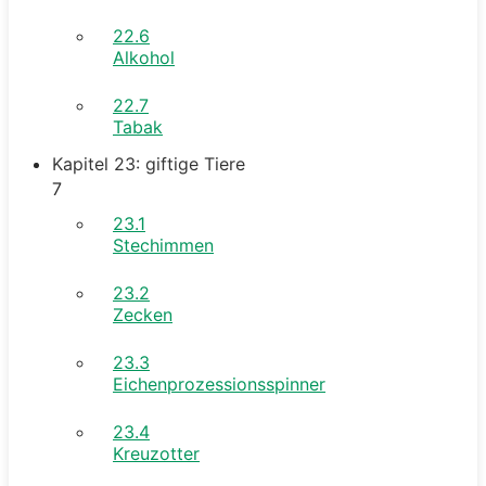
22.6
Alkohol
22.7
Tabak
Kapitel 23: giftige Tiere
7
23.1
Stechimmen
23.2
Zecken
23.3
Eichenprozessionsspinner
23.4
Kreuzotter