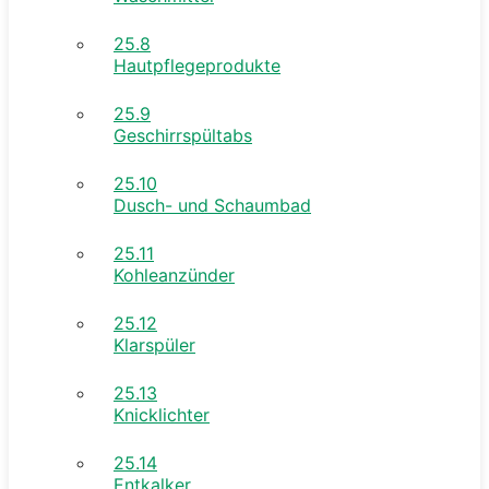
25.8
Hautpflegeprodukte
25.9
Geschirrspültabs
25.10
Dusch- und Schaumbad
25.11
Kohleanzünder
25.12
Klarspüler
25.13
Knicklichter
25.14
Entkalker