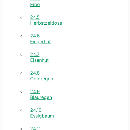
Eibe
24.5
Herbstzeitlose
24.6
Fingerhut
24.7
Eisenhut
24.8
Goldregen
24.9
Blauregen
24.10
Essigbaum
24.11