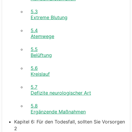
5.3
Extreme Blutung
5.4
Atemwege
5.5
Belüftung
5.6
Kreislauf
5.7
Defizite neurologischer Art
5.8
Ergänzende Maßnahmen
Kapitel 6: Für den Todesfall, sollten Sie Vorsorgen
2