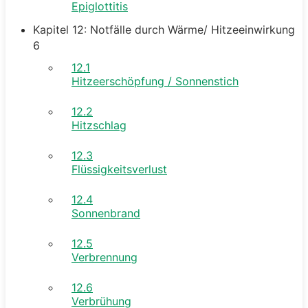
Epiglottitis
Kapitel 12: Notfälle durch Wärme/ Hitzeeinwirkung
6
12.1
Hitzeerschöpfung / Sonnenstich
12.2
Hitzschlag
12.3
Flüssigkeitsverlust
12.4
Sonnenbrand
12.5
Verbrennung
12.6
Verbrühung