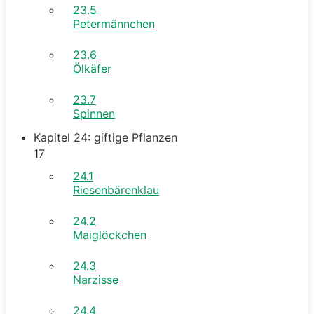
23.5
Petermännchen
23.6
Ölkäfer
23.7
Spinnen
Kapitel 24: giftige Pflanzen
17
24.1
Riesenbärenklau
24.2
Maiglöckchen
24.3
Narzisse
24.4