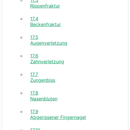
Rippenfraktur
17.4
Beckenfraktur
17.5
Augenverletzung
17.6
Zahnverletzung
17.7
Zungenbiss
17.8
Nasenbluten
17.9
Abgerissener Fingernagel
17.10