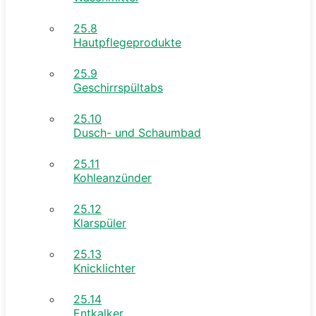
25.8
Hautpflegeprodukte
25.9
Geschirrspültabs
25.10
Dusch- und Schaumbad
25.11
Kohleanzünder
25.12
Klarspüler
25.13
Knicklichter
25.14
Entkalker