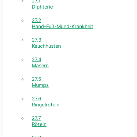
27.1
Diphterie
27.2
Hand-Fuß-Mund-Krankheit
27.3
Keuchhusten
27.4
Masern
27.5
Mumps
27.6
Ringelröteln
27.7
Röteln