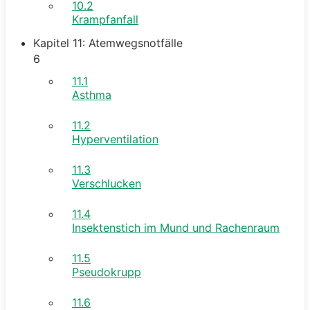
10.2
Krampfanfall
Kapitel 11: Atemwegsnotfälle
6
11.1
Asthma
11.2
Hyperventilation
11.3
Verschlucken
11.4
Insektenstich im Mund und Rachenraum
11.5
Pseudokrupp
11.6