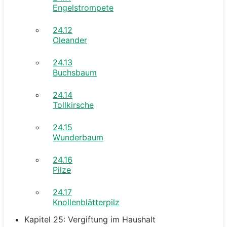
Engelstrompete
24.12
Oleander
24.13
Buchsbaum
24.14
Tollkirsche
24.15
Wunderbaum
24.16
Pilze
24.17
Knollenblätterpilz
Kapitel 25: Vergiftung im Haushalt