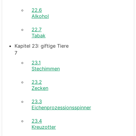
22.6
Alkohol
22.7
Tabak
Kapitel 23: giftige Tiere
7
23.1
Stechimmen
23.2
Zecken
23.3
Eichenprozessionsspinner
23.4
Kreuzotter