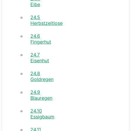
Eibe
24.5
Herbstzeitlose
24.6
Fingerhut
24.7
Eisenhut
24.8
Goldregen
24.9
Blauregen
24.10
Essigbaum
24.11