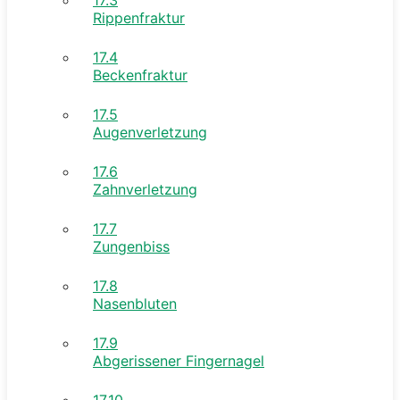
Rippenfraktur
17.4
Beckenfraktur
17.5
Augenverletzung
17.6
Zahnverletzung
17.7
Zungenbiss
17.8
Nasenbluten
17.9
Abgerissener Fingernagel
17.10