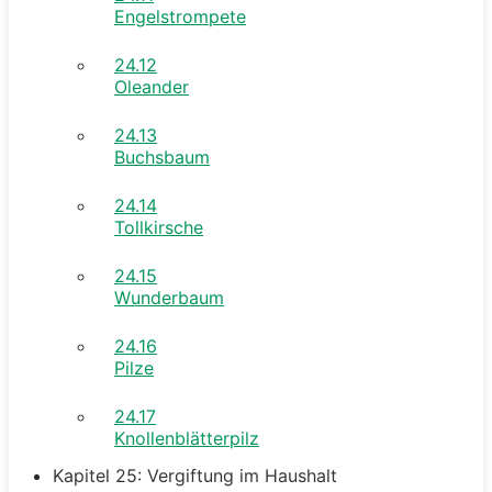
Engelstrompete
24.12
Oleander
24.13
Buchsbaum
24.14
Tollkirsche
24.15
Wunderbaum
24.16
Pilze
24.17
Knollenblätterpilz
Kapitel 25: Vergiftung im Haushalt