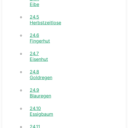
Eibe
24.5
Herbstzeitlose
24.6
Fingerhut
24.7
Eisenhut
24.8
Goldregen
24.9
Blauregen
24.10
Essigbaum
24.11