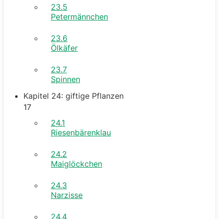
23.5
Petermännchen
23.6
Ölkäfer
23.7
Spinnen
Kapitel 24: giftige Pflanzen
17
24.1
Riesenbärenklau
24.2
Maiglöckchen
24.3
Narzisse
24.4