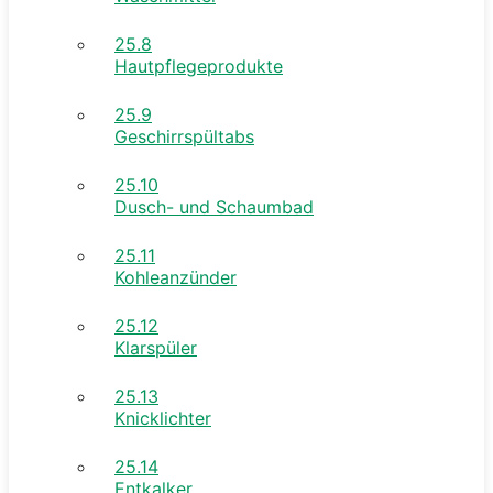
25.8
Hautpflegeprodukte
25.9
Geschirrspültabs
25.10
Dusch- und Schaumbad
25.11
Kohleanzünder
25.12
Klarspüler
25.13
Knicklichter
25.14
Entkalker