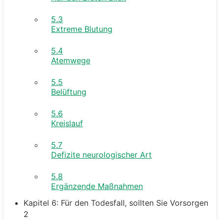
5.3
Extreme Blutung
5.4
Atemwege
5.5
Belüftung
5.6
Kreislauf
5.7
Defizite neurologischer Art
5.8
Ergänzende Maßnahmen
Kapitel 6: Für den Todesfall, sollten Sie Vorsorgen
2