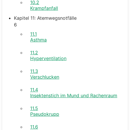
10.2
Krampfanfall
Kapitel 11: Atemwegsnotfälle
6
11.1
Asthma
11.2
Hyperventilation
11.3
Verschlucken
11.4
Insektenstich im Mund und Rachenraum
11.5
Pseudokrupp
11.6