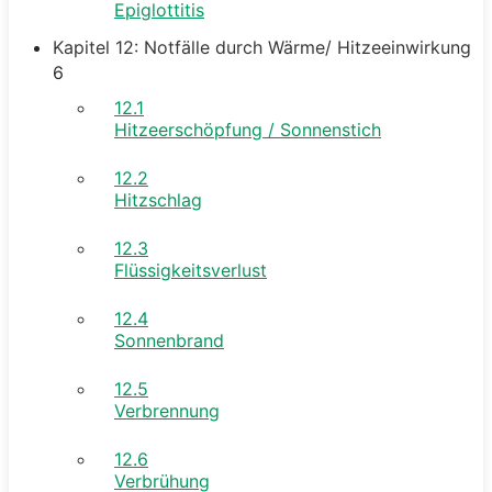
Epiglottitis
Kapitel 12: Notfälle durch Wärme/ Hitzeeinwirkung
6
12.1
Hitzeerschöpfung / Sonnenstich
12.2
Hitzschlag
12.3
Flüssigkeitsverlust
12.4
Sonnenbrand
12.5
Verbrennung
12.6
Verbrühung