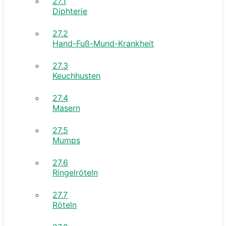
27.1
Diphterie
27.2
Hand-Fuß-Mund-Krankheit
27.3
Keuchhusten
27.4
Masern
27.5
Mumps
27.6
Ringelröteln
27.7
Röteln