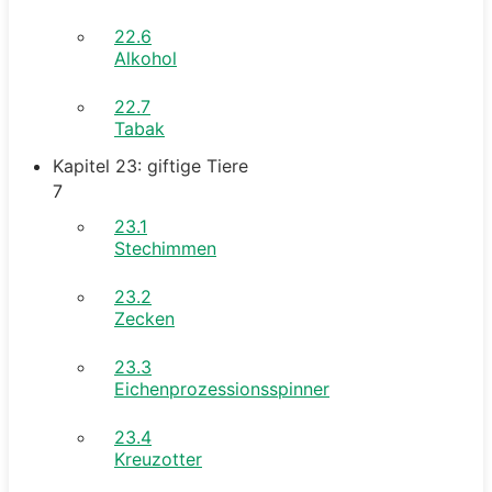
22.6
Alkohol
22.7
Tabak
Kapitel 23: giftige Tiere
7
23.1
Stechimmen
23.2
Zecken
23.3
Eichenprozessionsspinner
23.4
Kreuzotter