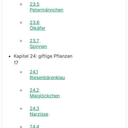
23.5
Petermännchen
23.6
Ölkäfer
23.7
Spinnen
Kapitel 24: giftige Pflanzen
17
24.1
Riesenbärenklau
24.2
Maiglöckchen
24.3
Narzisse
24.4