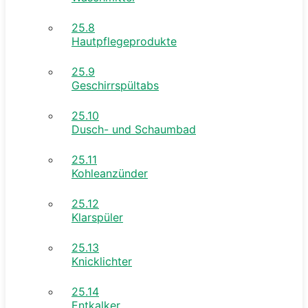
25.8
Hautpflegeprodukte
25.9
Geschirrspültabs
25.10
Dusch- und Schaumbad
25.11
Kohleanzünder
25.12
Klarspüler
25.13
Knicklichter
25.14
Entkalker