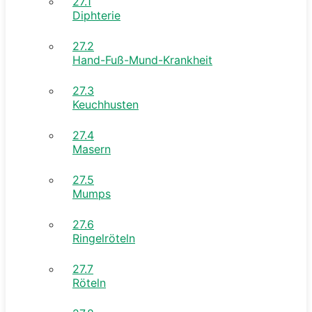
27.1
Diphterie
27.2
Hand-Fuß-Mund-Krankheit
27.3
Keuchhusten
27.4
Masern
27.5
Mumps
27.6
Ringelröteln
27.7
Röteln