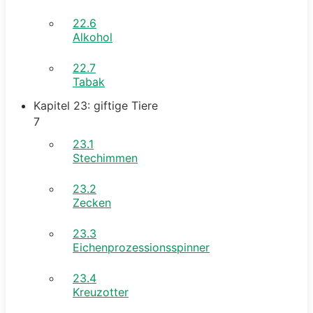
22.6
Alkohol
22.7
Tabak
Kapitel 23: giftige Tiere
7
23.1
Stechimmen
23.2
Zecken
23.3
Eichenprozessionsspinner
23.4
Kreuzotter