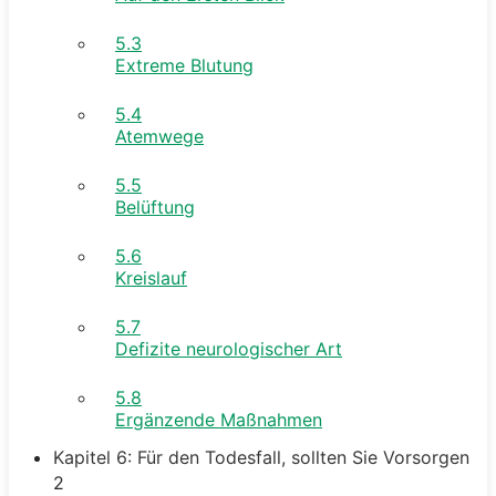
5.3
Extreme Blutung
5.4
Atemwege
5.5
Belüftung
5.6
Kreislauf
5.7
Defizite neurologischer Art
5.8
Ergänzende Maßnahmen
Kapitel 6: Für den Todesfall, sollten Sie Vorsorgen
2