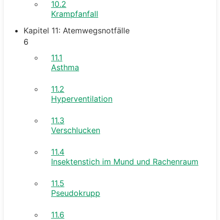
10.2
Krampfanfall
Kapitel 11: Atemwegsnotfälle
6
11.1
Asthma
11.2
Hyperventilation
11.3
Verschlucken
11.4
Insektenstich im Mund und Rachenraum
11.5
Pseudokrupp
11.6