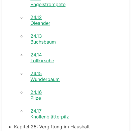
Engelstrompete
24.12
Oleander
24.13
Buchsbaum
24.14
Tollkirsche
24.15
Wunderbaum
24.16
Pilze
24.17
Knollenblätterpilz
Kapitel 25: Vergiftung im Haushalt