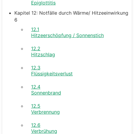
Epiglottitis
Kapitel 12: Notfälle durch Wärme/ Hitzeeinwirkung
6
12.1
Hitzeerschöpfung / Sonnenstich
12.2
Hitzschlag
12.3
Flüssigkeitsverlust
12.4
Sonnenbrand
12.5
Verbrennung
12.6
Verbrühung