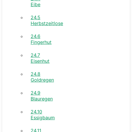
Eibe
24.5
Herbstzeitlose
24.6
Fingerhut
24.7
Eisenhut
24.8
Goldregen
24.9
Blauregen
24.10
Essigbaum
24.11