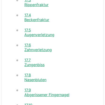
Rippenfraktur
17.4
Beckenfraktur
17.5
Augenverletzung
17.6
Zahnverletzung
17.7
Zungenbiss
17.8
Nasenbluten
17.9
Abgerissener Fingernagel
17.10