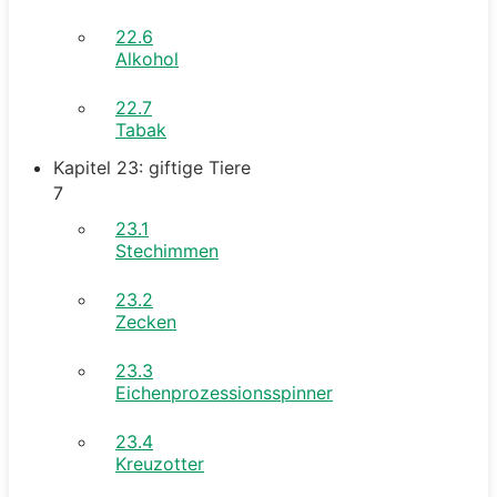
22.6
Alkohol
22.7
Tabak
Kapitel 23: giftige Tiere
7
23.1
Stechimmen
23.2
Zecken
23.3
Eichenprozessionsspinner
23.4
Kreuzotter