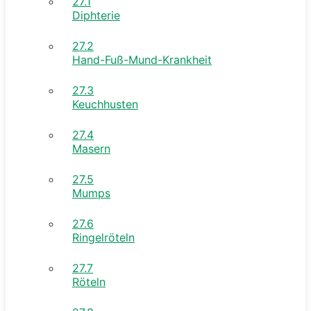
27.1
Diphterie
27.2
Hand-Fuß-Mund-Krankheit
27.3
Keuchhusten
27.4
Masern
27.5
Mumps
27.6
Ringelröteln
27.7
Röteln