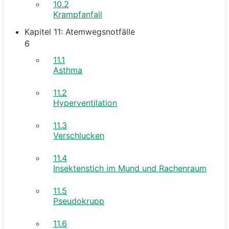
10.2
Krampfanfall
Kapitel 11: Atemwegsnotfälle
6
11.1
Asthma
11.2
Hyperventilation
11.3
Verschlucken
11.4
Insektenstich im Mund und Rachenraum
11.5
Pseudokrupp
11.6