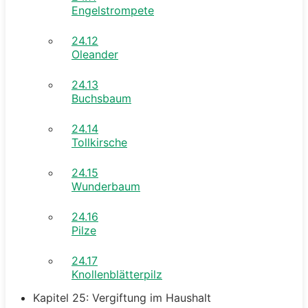
Engelstrompete
24.12
Oleander
24.13
Buchsbaum
24.14
Tollkirsche
24.15
Wunderbaum
24.16
Pilze
24.17
Knollenblätterpilz
Kapitel 25: Vergiftung im Haushalt