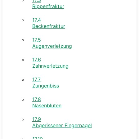
Rippenfraktur
17.4
Beckenfraktur
17.5
Augenverletzung
17.6
Zahnverletzung
17.7
Zungenbiss
17.8
Nasenbluten
17.9
Abgerissener Fingernagel
17.10