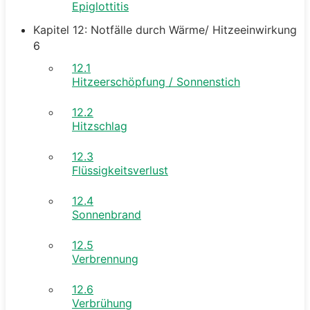
Epiglottitis
Kapitel 12: Notfälle durch Wärme/ Hitzeeinwirkung
6
12.1
Hitzeerschöpfung / Sonnenstich
12.2
Hitzschlag
12.3
Flüssigkeitsverlust
12.4
Sonnenbrand
12.5
Verbrennung
12.6
Verbrühung