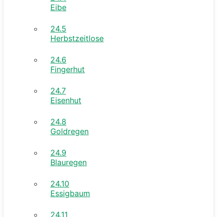
Eibe
24.5
Herbstzeitlose
24.6
Fingerhut
24.7
Eisenhut
24.8
Goldregen
24.9
Blauregen
24.10
Essigbaum
24.11