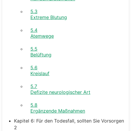
5.3
Extreme Blutung
5.4
Atemwege
5.5
Belüftung
5.6
Kreislauf
5.7
Defizite neurologischer Art
5.8
Ergänzende Maßnahmen
Kapitel 6: Für den Todesfall, sollten Sie Vorsorgen
2