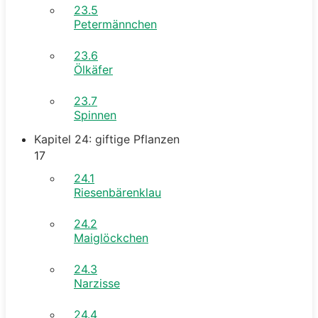
23.5
Petermännchen
23.6
Ölkäfer
23.7
Spinnen
Kapitel 24: giftige Pflanzen
17
24.1
Riesenbärenklau
24.2
Maiglöckchen
24.3
Narzisse
24.4