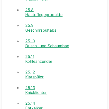
25.8
Hautpflegeprodukte
25.9
Geschirrspültabs
25.10
Dusch- und Schaumbad
25.11
Kohleanzünder
25.12
Klarspüler
25.13
Knicklichter
25.14
Entkalker