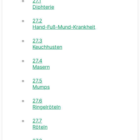
27.1
Diphterie
27.2
Hand-Fuß-Mund-Krankheit
27.3
Keuchhusten
27.4
Masern
27.5
Mumps
27.6
Ringelröteln
27.7
Röteln