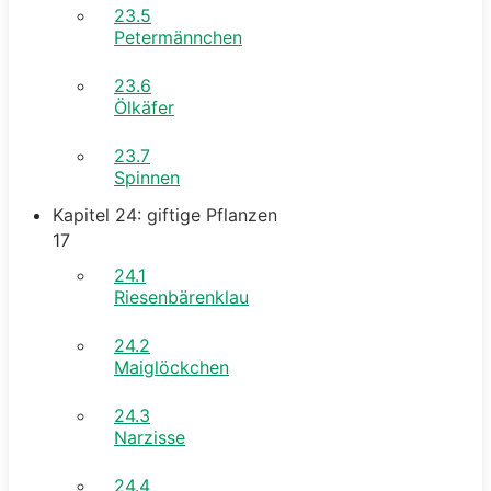
23.5
Petermännchen
23.6
Ölkäfer
23.7
Spinnen
Kapitel 24: giftige Pflanzen
17
24.1
Riesenbärenklau
24.2
Maiglöckchen
24.3
Narzisse
24.4