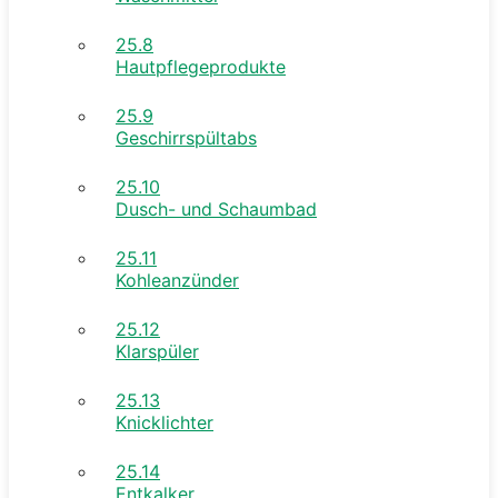
25.8
Hautpflegeprodukte
25.9
Geschirrspültabs
25.10
Dusch- und Schaumbad
25.11
Kohleanzünder
25.12
Klarspüler
25.13
Knicklichter
25.14
Entkalker