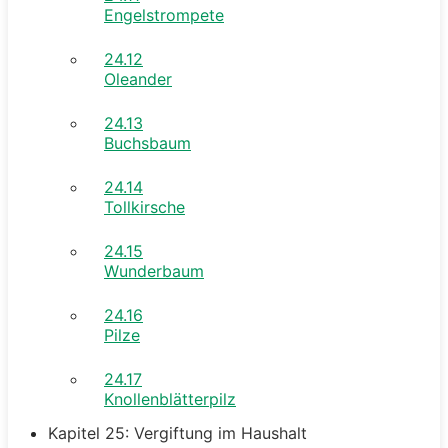
Engelstrompete
24.12
Oleander
24.13
Buchsbaum
24.14
Tollkirsche
24.15
Wunderbaum
24.16
Pilze
24.17
Knollenblätterpilz
Kapitel 25: Vergiftung im Haushalt