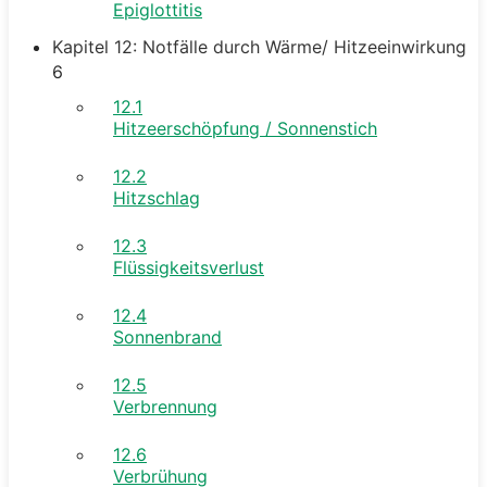
Epiglottitis
Kapitel 12: Notfälle durch Wärme/ Hitzeeinwirkung
6
12.1
Hitzeerschöpfung / Sonnenstich
12.2
Hitzschlag
12.3
Flüssigkeitsverlust
12.4
Sonnenbrand
12.5
Verbrennung
12.6
Verbrühung