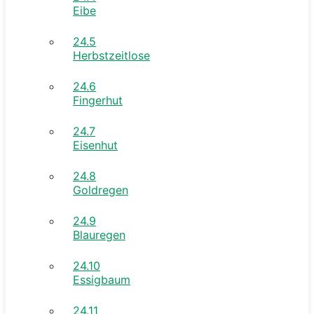
Eibe
24.5
Herbstzeitlose
24.6
Fingerhut
24.7
Eisenhut
24.8
Goldregen
24.9
Blauregen
24.10
Essigbaum
24.11