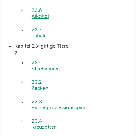
22.6
Alkohol
22.7
Tabak
Kapitel 23: giftige Tiere
7
23.1
Stechimmen
23.2
Zecken
23.3
Eichenprozessionsspinner
23.4
Kreuzotter