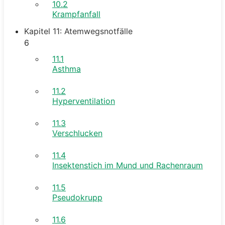
10.2
Krampfanfall
Kapitel 11: Atemwegsnotfälle
6
11.1
Asthma
11.2
Hyperventilation
11.3
Verschlucken
11.4
Insektenstich im Mund und Rachenraum
11.5
Pseudokrupp
11.6