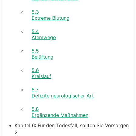
5.3
Extreme Blutung
5.4
Atemwege
5.5
Belüftung
5.6
Kreislauf
5.7
Defizite neurologischer Art
5.8
Ergänzende Maßnahmen
Kapitel 6: Für den Todesfall, sollten Sie Vorsorgen
2