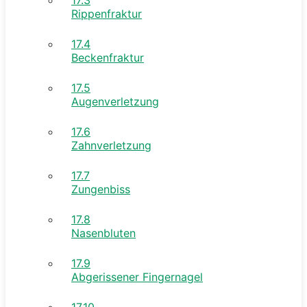
Rippenfraktur
17.4
Beckenfraktur
17.5
Augenverletzung
17.6
Zahnverletzung
17.7
Zungenbiss
17.8
Nasenbluten
17.9
Abgerissener Fingernagel
17.10