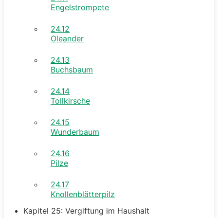
Engelstrompete
24.12
Oleander
24.13
Buchsbaum
24.14
Tollkirsche
24.15
Wunderbaum
24.16
Pilze
24.17
Knollenblätterpilz
Kapitel 25: Vergiftung im Haushalt