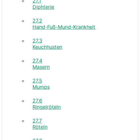
27.1
Diphterie
27.2
Hand-Fuß-Mund-Krankheit
27.3
Keuchhusten
27.4
Masern
27.5
Mumps
27.6
Ringelröteln
27.7
Röteln