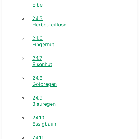
Eibe
24.5
Herbstzeitlose
24.6
Fingerhut
24.7
Eisenhut
24.8
Goldregen
24.9
Blauregen
24.10
Essigbaum
24.11