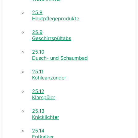
25.8
Hautpflegeprodukte
25.9
Geschirrspültabs
25.10
Dusch- und Schaumbad
25.11
Kohleanzünder
25.12
Klarspüler
25.13
Knicklichter
25.14
Entkalker