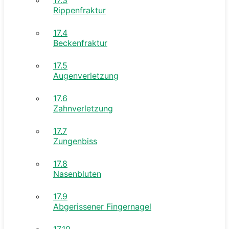
Rippenfraktur
17.4
Beckenfraktur
17.5
Augenverletzung
17.6
Zahnverletzung
17.7
Zungenbiss
17.8
Nasenbluten
17.9
Abgerissener Fingernagel
17.10