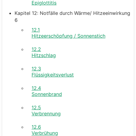
Epiglottitis
Kapitel 12: Notfälle durch Wärme/ Hitzeeinwirkung
6
12.1
Hitzeerschöpfung / Sonnenstich
12.2
Hitzschlag
12.3
Flüssigkeitsverlust
12.4
Sonnenbrand
12.5
Verbrennung
12.6
Verbrühung