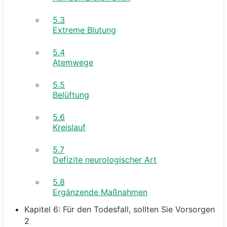
5.3
Extreme Blutung
5.4
Atemwege
5.5
Belüftung
5.6
Kreislauf
5.7
Defizite neurologischer Art
5.8
Ergänzende Maßnahmen
Kapitel 6: Für den Todesfall, sollten Sie Vorsorgen
2