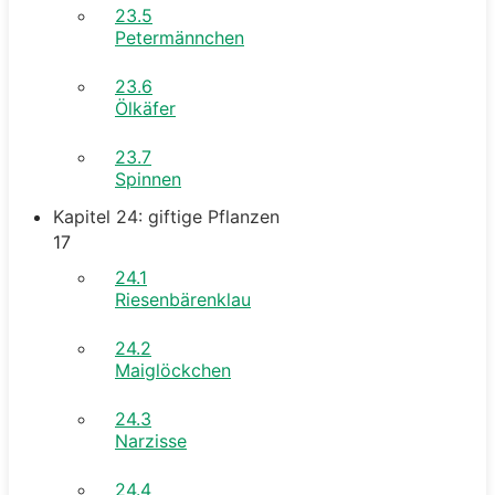
23.5
Petermännchen
23.6
Ölkäfer
23.7
Spinnen
Kapitel 24: giftige Pflanzen
17
24.1
Riesenbärenklau
24.2
Maiglöckchen
24.3
Narzisse
24.4