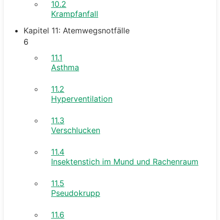
10.2
Krampfanfall
Kapitel 11: Atemwegsnotfälle
6
11.1
Asthma
11.2
Hyperventilation
11.3
Verschlucken
11.4
Insektenstich im Mund und Rachenraum
11.5
Pseudokrupp
11.6