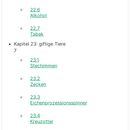
22.6
Alkohol
22.7
Tabak
Kapitel 23: giftige Tiere
7
23.1
Stechimmen
23.2
Zecken
23.3
Eichenprozessionsspinner
23.4
Kreuzotter