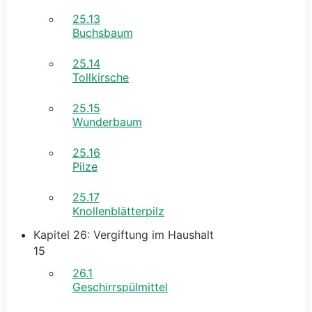
25.13
Buchsbaum
25.14
Tollkirsche
25.15
Wunderbaum
25.16
Pilze
25.17
Knollenblätterpilz
Kapitel 26: Vergiftung im Haushalt
15
26.1
Geschirrspülmittel