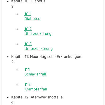
Kapitel 10: Diabetis
3
10.1
Diabetes
10.2
Überzuckerung
10.3
Unterzuckerung
Kapitel 11: Neurologische Erkrankungen
2
11.1
Schlaganfall
11.2
Krampfanfall
Kapitel 12: Atemwegsnotfälle
6