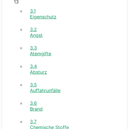
13
3.1
Eigenschutz
3.2
Angst
3.3
Atemgifte
3.4
Absturz
3.5
Auffahrunfälle
3.6
Brand
3.7
Chemische Stoffe