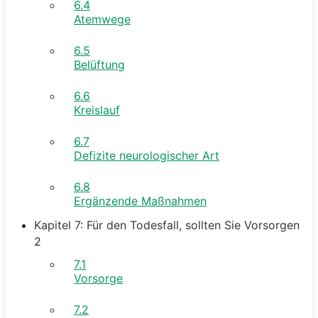
6.4
Atemwege
6.5
Belüftung
6.6
Kreislauf
6.7
Defizite neurologischer Art
6.8
Ergänzende Maßnahmen
Kapitel 7: Für den Todesfall, sollten Sie Vorsorgen
2
7.1
Vorsorge
7.2