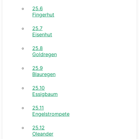
25.6
Fingerhut
25.7
Eisenhut
25.8
Goldregen
25.9
Blauregen
25.10
Essigbaum
25.11
Engelstrompete
25.12
Oleander