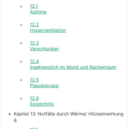
12.1
Asthma
12.2
Hyperventilation
12.3
Verschlucken
12.4
Insektenstich im Mund und Rachenraum
12.5
Pseudokrupp
12.6
Epiglottitis
Kapitel 13: Notfälle durch Wärme/ Hitzeeinwirkung
6