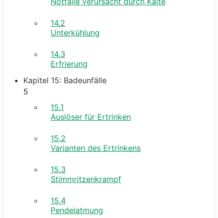
Notfälle verursacht durch Kälte
14.2
Unterkühlung
14.3
Erfrierung
Kapitel 15: Badeunfälle
5
15.1
Auslöser für Ertrinken
15.2
Varianten des Ertrinkens
15.3
Stimmritzenkrampf
15.4
Pendelatmung