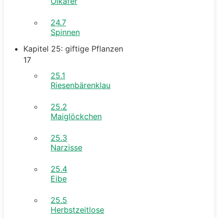
Ölkäfer
24.7
Spinnen
Kapitel 25: giftige Pflanzen
17
25.1
Riesenbärenklau
25.2
Maiglöckchen
25.3
Narzisse
25.4
Eibe
25.5
Herbstzeitlose