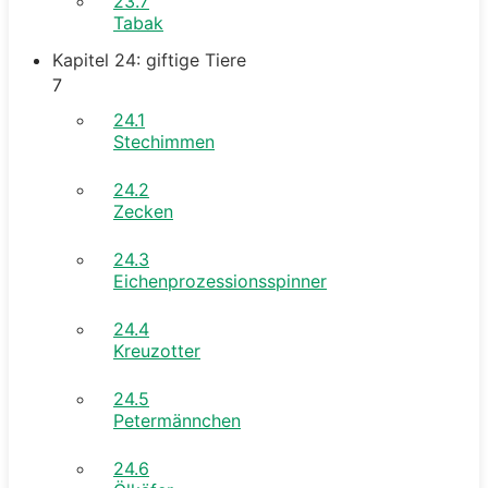
23.7
Tabak
Kapitel 24: giftige Tiere
7
24.1
Stechimmen
24.2
Zecken
24.3
Eichenprozessionsspinner
24.4
Kreuzotter
24.5
Petermännchen
24.6