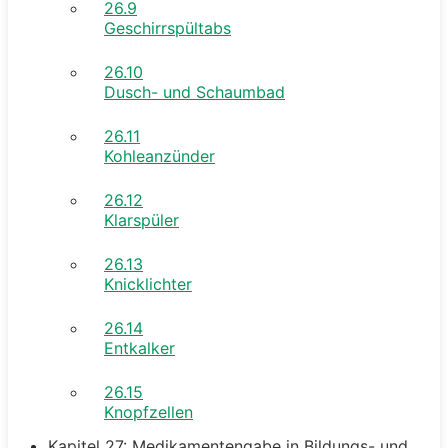
26.9
Geschirrspültabs
26.10
Dusch- und Schaumbad
26.11
Kohleanzünder
26.12
Klarspüler
26.13
Knicklichter
26.14
Entkalker
26.15
Knopfzellen
Kapitel 27: Medikamentengabe in Bildungs- und