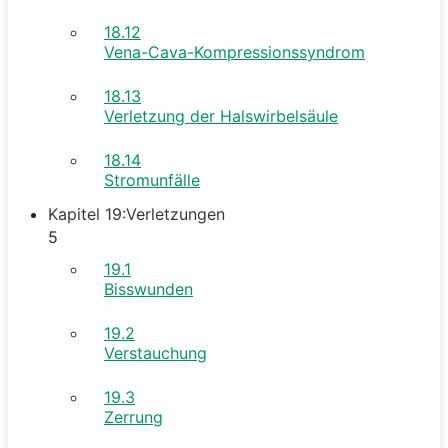
18.12
Vena-Cava-Kompressionssyndrom
18.13
Verletzung der Halswirbelsäule
18.14
Stromunfälle
Kapitel 19:Verletzungen
5
19.1
Bisswunden
19.2
Verstauchung
19.3
Zerrung