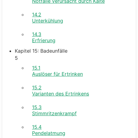
Notfälle verursacht durch Kälte
14.2
Unterkühlung
14.3
Erfrierung
Kapitel 15: Badeunfälle
5
15.1
Auslöser für Ertrinken
15.2
Varianten des Ertrinkens
15.3
Stimmritzenkrampf
15.4
Pendelatmung