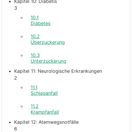
Kapitel 10: Diabetis
3
10.1
Diabetes
10.2
Überzuckerung
10.3
Unterzuckerung
Kapitel 11: Neurologische Erkrankungen
2
11.1
Schlaganfall
11.2
Krampfanfall
Kapitel 12: Atemwegsnotfälle
6