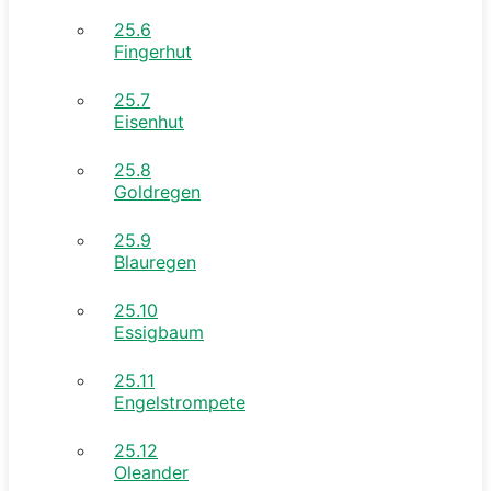
25.6
Fingerhut
25.7
Eisenhut
25.8
Goldregen
25.9
Blauregen
25.10
Essigbaum
25.11
Engelstrompete
25.12
Oleander