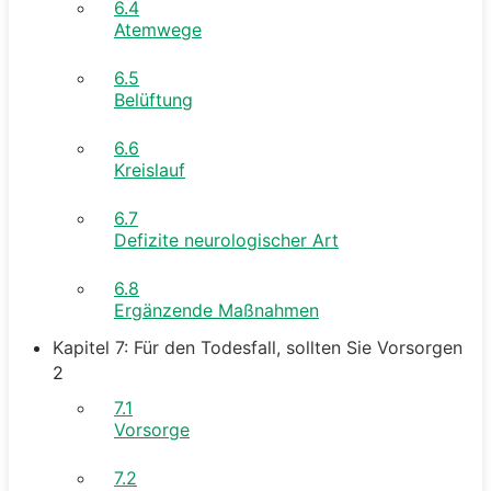
6.4
Atemwege
6.5
Belüftung
6.6
Kreislauf
6.7
Defizite neurologischer Art
6.8
Ergänzende Maßnahmen
Kapitel 7: Für den Todesfall, sollten Sie Vorsorgen
2
7.1
Vorsorge
7.2