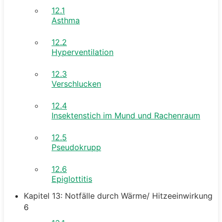
12.1
Asthma
12.2
Hyperventilation
12.3
Verschlucken
12.4
Insektenstich im Mund und Rachenraum
12.5
Pseudokrupp
12.6
Epiglottitis
Kapitel 13: Notfälle durch Wärme/ Hitzeeinwirkung
6