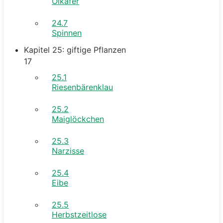
Ölkäfer
24.7
Spinnen
Kapitel 25: giftige Pflanzen
17
25.1
Riesenbärenklau
25.2
Maiglöckchen
25.3
Narzisse
25.4
Eibe
25.5
Herbstzeitlose