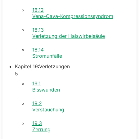
18.12
Vena-Cava-Kompressionssyndrom
18.13
Verletzung der Halswirbelsäule
18.14
Stromunfälle
Kapitel 19:Verletzungen
5
19.1
Bisswunden
19.2
Verstauchung
19.3
Zerrung