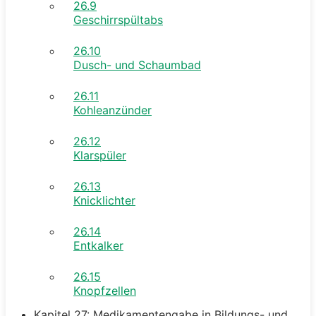
26.9
Geschirrspültabs
26.10
Dusch- und Schaumbad
26.11
Kohleanzünder
26.12
Klarspüler
26.13
Knicklichter
26.14
Entkalker
26.15
Knopfzellen
Kapitel 27: Medikamentengabe in Bildungs- und