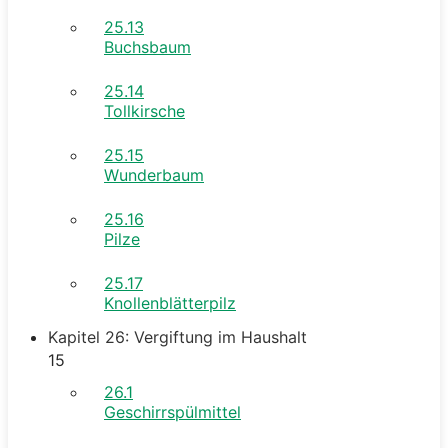
25.13
Buchsbaum
25.14
Tollkirsche
25.15
Wunderbaum
25.16
Pilze
25.17
Knollenblätterpilz
Kapitel 26: Vergiftung im Haushalt
15
26.1
Geschirrspülmittel