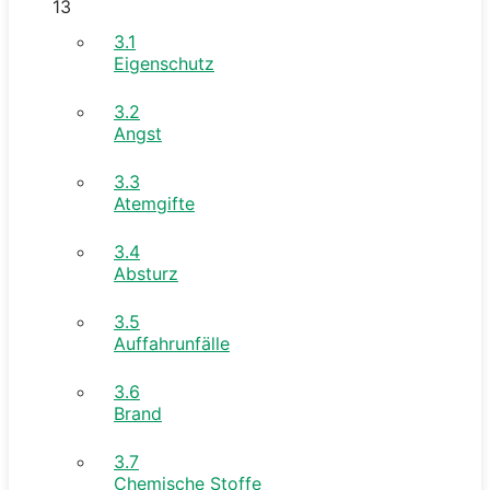
13
3.1
Eigenschutz
3.2
Angst
3.3
Atemgifte
3.4
Absturz
3.5
Auffahrunfälle
3.6
Brand
3.7
Chemische Stoffe