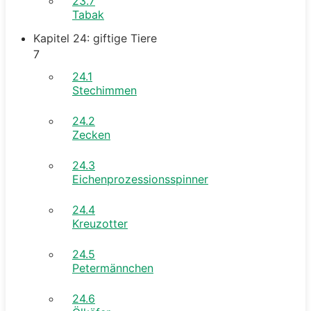
23.7
Tabak
Kapitel 24: giftige Tiere
7
24.1
Stechimmen
24.2
Zecken
24.3
Eichenprozessionsspinner
24.4
Kreuzotter
24.5
Petermännchen
24.6