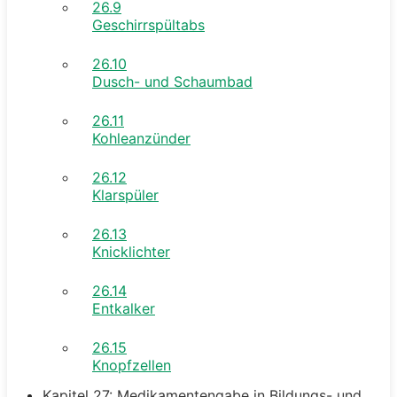
26.9
Geschirrspültabs
26.10
Dusch- und Schaumbad
26.11
Kohleanzünder
26.12
Klarspüler
26.13
Knicklichter
26.14
Entkalker
26.15
Knopfzellen
Kapitel 27: Medikamentengabe in Bildungs- und