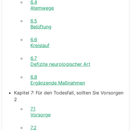
6.4
Atemwege
6.5
Belüftung
6.6
Kreislauf
6.7
Defizite neurologischer Art
6.8
Ergänzende Maßnahmen
Kapitel 7: Für den Todesfall, sollten Sie Vorsorgen
2
7.1
Vorsorge
7.2