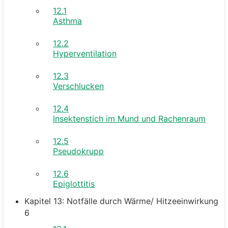
12.1
Asthma
12.2
Hyperventilation
12.3
Verschlucken
12.4
Insektenstich im Mund und Rachenraum
12.5
Pseudokrupp
12.6
Epiglottitis
Kapitel 13: Notfälle durch Wärme/ Hitzeeinwirkung
6