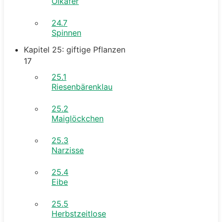
Ölkäfer
24.7
Spinnen
Kapitel 25: giftige Pflanzen
17
25.1
Riesenbärenklau
25.2
Maiglöckchen
25.3
Narzisse
25.4
Eibe
25.5
Herbstzeitlose