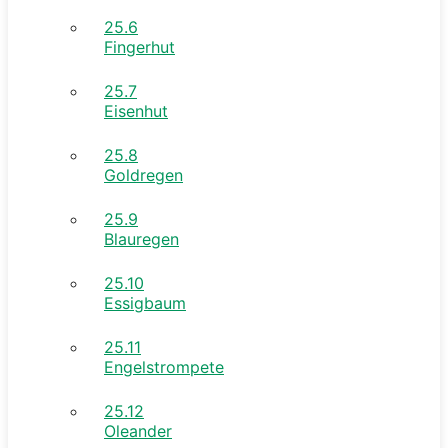
25.6
Fingerhut
25.7
Eisenhut
25.8
Goldregen
25.9
Blauregen
25.10
Essigbaum
25.11
Engelstrompete
25.12
Oleander