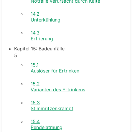
Notfälle verursacht durch Kälte
14.2
Unterkühlung
14.3
Erfrierung
Kapitel 15: Badeunfälle
5
15.1
Auslöser für Ertrinken
15.2
Varianten des Ertrinkens
15.3
Stimmritzenkrampf
15.4
Pendelatmung