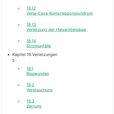
18.12
Vena-Cava-Kompressionssyndrom
18.13
Verletzung der Halswirbelsäule
18.14
Stromunfälle
Kapitel 19:Verletzungen
5
19.1
Bisswunden
19.2
Verstauchung
19.3
Zerrung