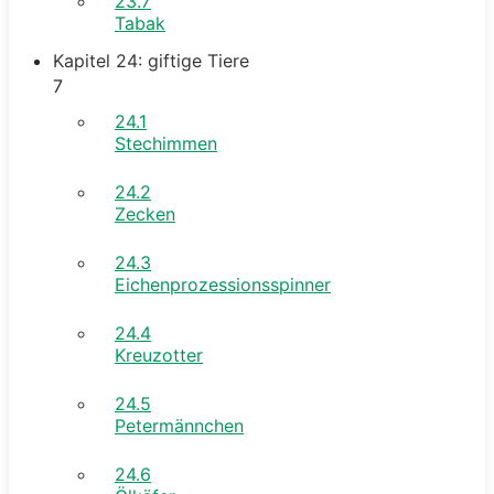
23.7
Tabak
Kapitel 24: giftige Tiere
7
24.1
Stechimmen
24.2
Zecken
24.3
Eichenprozessionsspinner
24.4
Kreuzotter
24.5
Petermännchen
24.6