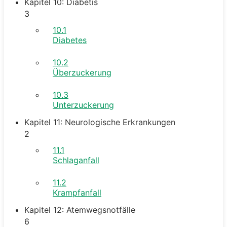
Kapitel 10: Diabetis
3
10.1
Diabetes
10.2
Überzuckerung
10.3
Unterzuckerung
Kapitel 11: Neurologische Erkrankungen
2
11.1
Schlaganfall
11.2
Krampfanfall
Kapitel 12: Atemwegsnotfälle
6