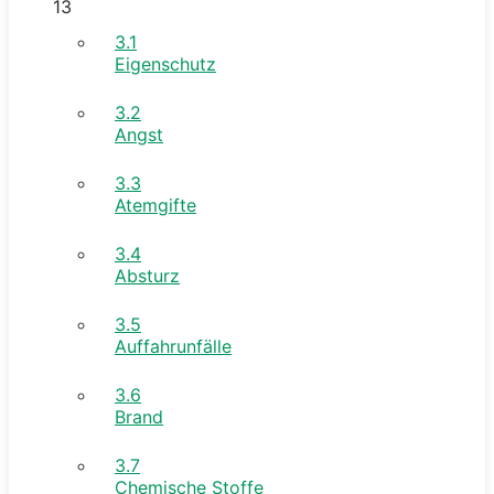
13
3.1
Eigenschutz
3.2
Angst
3.3
Atemgifte
3.4
Absturz
3.5
Auffahrunfälle
3.6
Brand
3.7
Chemische Stoffe