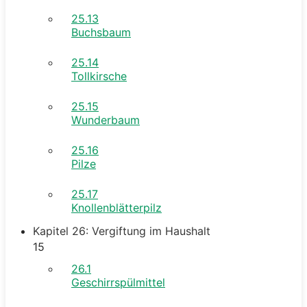
25.13
Buchsbaum
25.14
Tollkirsche
25.15
Wunderbaum
25.16
Pilze
25.17
Knollenblätterpilz
Kapitel 26: Vergiftung im Haushalt
15
26.1
Geschirrspülmittel