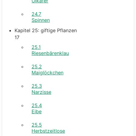
Ölkäfer
24.7
Spinnen
Kapitel 25: giftige Pflanzen
17
25.1
Riesenbärenklau
25.2
Maiglöckchen
25.3
Narzisse
25.4
Eibe
25.5
Herbstzeitlose