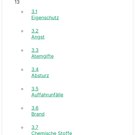
13
3.1
Eigenschutz
3.2
Angst
3.3
Atemgifte
3.4
Absturz
3.5
Auffahrunfälle
3.6
Brand
3.7
Chemische Stoffe