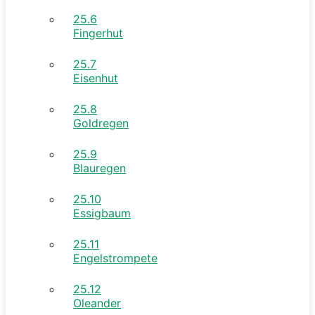
25.6
Fingerhut
25.7
Eisenhut
25.8
Goldregen
25.9
Blauregen
25.10
Essigbaum
25.11
Engelstrompete
25.12
Oleander