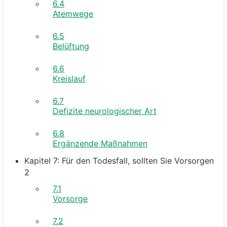
6.4
Atemwege
6.5
Belüftung
6.6
Kreislauf
6.7
Defizite neurologischer Art
6.8
Ergänzende Maßnahmen
Kapitel 7: Für den Todesfall, sollten Sie Vorsorgen
2
7.1
Vorsorge
7.2