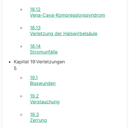
18.12
Vena-Cava-Kompressionssyndrom
18.13
Verletzung der Halswirbelsäule
18.14
Stromunfälle
Kapitel 19:Verletzungen
5
19.1
Bisswunden
19.2
Verstauchung
19.3
Zerrung