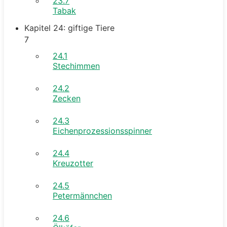
23.7
Tabak
Kapitel 24: giftige Tiere
7
24.1
Stechimmen
24.2
Zecken
24.3
Eichenprozessionsspinner
24.4
Kreuzotter
24.5
Petermännchen
24.6