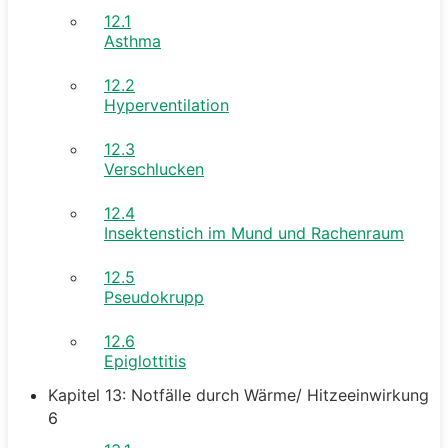
12.1
Asthma
12.2
Hyperventilation
12.3
Verschlucken
12.4
Insektenstich im Mund und Rachenraum
12.5
Pseudokrupp
12.6
Epiglottitis
Kapitel 13: Notfälle durch Wärme/ Hitzeeinwirkung
6