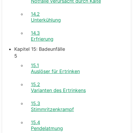
Notfälle verursacht durch Kälte
14.2
Unterkühlung
14.3
Erfrierung
Kapitel 15: Badeunfälle
5
15.1
Auslöser für Ertrinken
15.2
Varianten des Ertrinkens
15.3
Stimmritzenkrampf
15.4
Pendelatmung