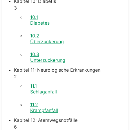
Kapitel 10: Diabetis
3
10.1
Diabetes
10.2
Überzuckerung
10.3
Unterzuckerung
Kapitel 11: Neurologische Erkrankungen
2
11.1
Schlaganfall
11.2
Krampfanfall
Kapitel 12: Atemwegsnotfälle
6