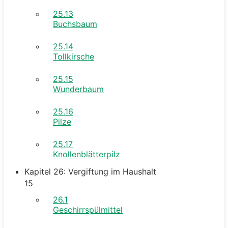
25.13
Buchsbaum
25.14
Tollkirsche
25.15
Wunderbaum
25.16
Pilze
25.17
Knollenblätterpilz
Kapitel 26: Vergiftung im Haushalt
15
26.1
Geschirrspülmittel