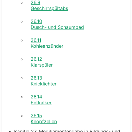
26.9
Geschirrspültabs
26.10
Dusch- und Schaumbad
26.11
Kohleanzünder
26.12
Klarspüler
26.13
Knicklichter
26.14
Entkalker
26.15
Knopfzellen
Kapitel 27: Medikamentengabe in Bildungs- und