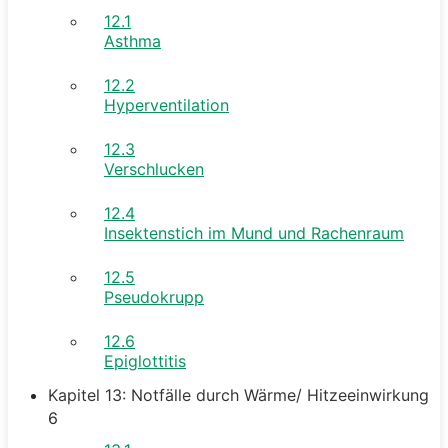
12.1
Asthma
12.2
Hyperventilation
12.3
Verschlucken
12.4
Insektenstich im Mund und Rachenraum
12.5
Pseudokrupp
12.6
Epiglottitis
Kapitel 13: Notfälle durch Wärme/ Hitzeeinwirkung
6