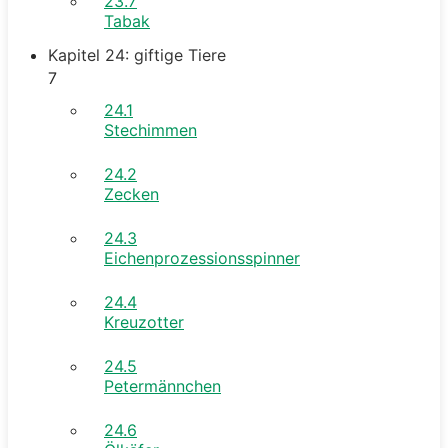
23.7
Tabak
Kapitel 24: giftige Tiere
7
24.1
Stechimmen
24.2
Zecken
24.3
Eichenprozessionsspinner
24.4
Kreuzotter
24.5
Petermännchen
24.6