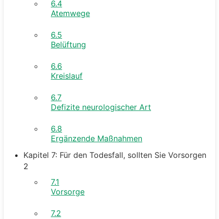
6.4
Atemwege
6.5
Belüftung
6.6
Kreislauf
6.7
Defizite neurologischer Art
6.8
Ergänzende Maßnahmen
Kapitel 7: Für den Todesfall, sollten Sie Vorsorgen
2
7.1
Vorsorge
7.2