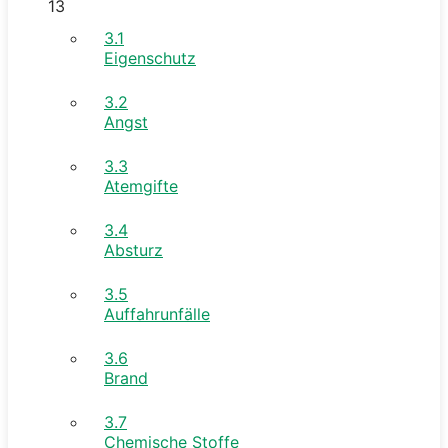
13
3.1
Eigenschutz
3.2
Angst
3.3
Atemgifte
3.4
Absturz
3.5
Auffahrunfälle
3.6
Brand
3.7
Chemische Stoffe