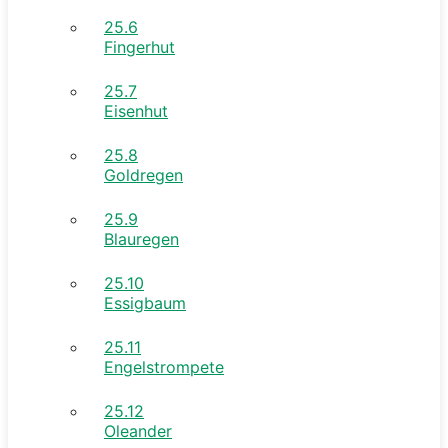
25.6
Fingerhut
25.7
Eisenhut
25.8
Goldregen
25.9
Blauregen
25.10
Essigbaum
25.11
Engelstrompete
25.12
Oleander