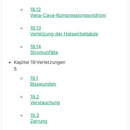
18.12
Vena-Cava-Kompressionssyndrom
18.13
Verletzung der Halswirbelsäule
18.14
Stromunfälle
Kapitel 19:Verletzungen
5
19.1
Bisswunden
19.2
Verstauchung
19.3
Zerrung