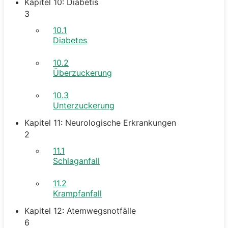
Kapitel 10: Diabetis
3
10.1
Diabetes
10.2
Überzuckerung
10.3
Unterzuckerung
Kapitel 11: Neurologische Erkrankungen
2
11.1
Schlaganfall
11.2
Krampfanfall
Kapitel 12: Atemwegsnotfälle
6