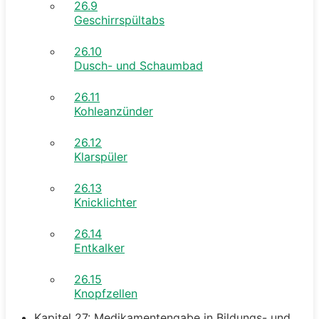
26.9
Geschirrspültabs
26.10
Dusch- und Schaumbad
26.11
Kohleanzünder
26.12
Klarspüler
26.13
Knicklichter
26.14
Entkalker
26.15
Knopfzellen
Kapitel 27: Medikamentengabe in Bildungs- und