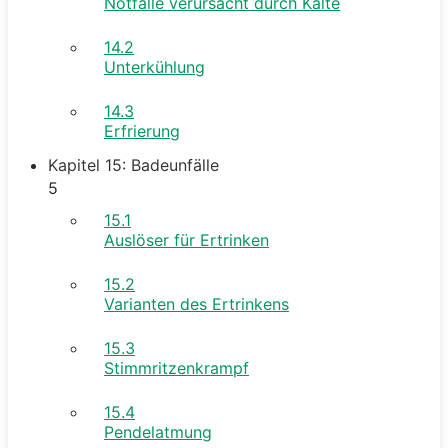
Notfälle verursacht durch Kälte
14.2
Unterkühlung
14.3
Erfrierung
Kapitel 15: Badeunfälle
5
15.1
Auslöser für Ertrinken
15.2
Varianten des Ertrinkens
15.3
Stimmritzenkrampf
15.4
Pendelatmung