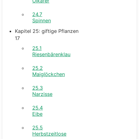
Ölkäfer
24.7
Spinnen
Kapitel 25: giftige Pflanzen
17
25.1
Riesenbärenklau
25.2
Maiglöckchen
25.3
Narzisse
25.4
Eibe
25.5
Herbstzeitlose