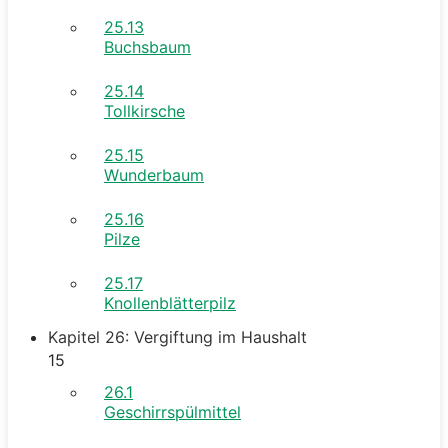
25.13
Buchsbaum
25.14
Tollkirsche
25.15
Wunderbaum
25.16
Pilze
25.17
Knollenblätterpilz
Kapitel 26: Vergiftung im Haushalt
15
26.1
Geschirrspülmittel