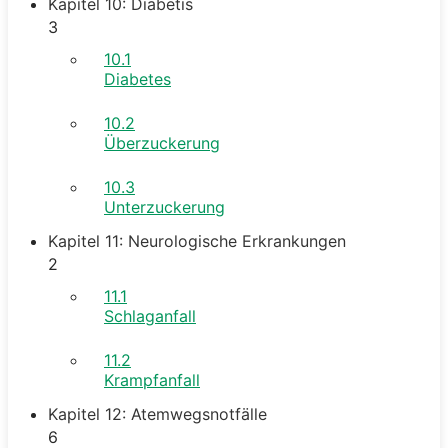
Kapitel 10: Diabetis
3
10.1
Diabetes
10.2
Überzuckerung
10.3
Unterzuckerung
Kapitel 11: Neurologische Erkrankungen
2
11.1
Schlaganfall
11.2
Krampfanfall
Kapitel 12: Atemwegsnotfälle
6