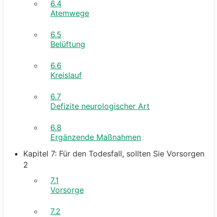
6.4
Atemwege
6.5
Belüftung
6.6
Kreislauf
6.7
Defizite neurologischer Art
6.8
Ergänzende Maßnahmen
Kapitel 7: Für den Todesfall, sollten Sie Vorsorgen
2
7.1
Vorsorge
7.2