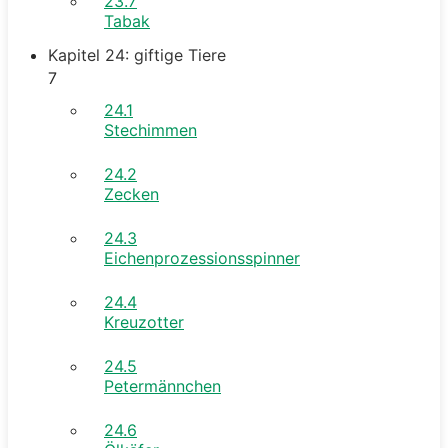
23.7
Tabak
Kapitel 24: giftige Tiere
7
24.1
Stechimmen
24.2
Zecken
24.3
Eichenprozessionsspinner
24.4
Kreuzotter
24.5
Petermännchen
24.6