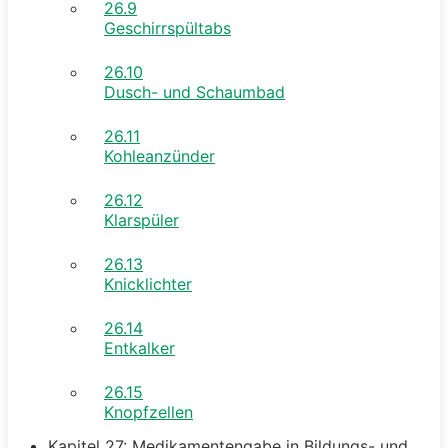
26.9
Geschirrspültabs
26.10
Dusch- und Schaumbad
26.11
Kohleanzünder
26.12
Klarspüler
26.13
Knicklichter
26.14
Entkalker
26.15
Knopfzellen
Kapitel 27: Medikamentengabe in Bildungs- und