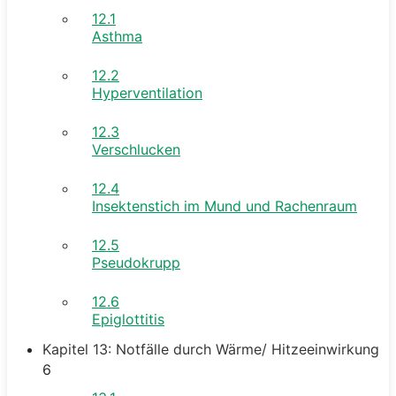
12.1
Asthma
12.2
Hyperventilation
12.3
Verschlucken
12.4
Insektenstich im Mund und Rachenraum
12.5
Pseudokrupp
12.6
Epiglottitis
Kapitel 13: Notfälle durch Wärme/ Hitzeeinwirkung
6