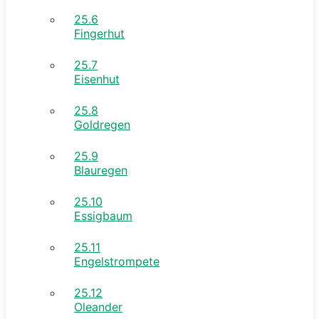
25.6
Fingerhut
25.7
Eisenhut
25.8
Goldregen
25.9
Blauregen
25.10
Essigbaum
25.11
Engelstrompete
25.12
Oleander