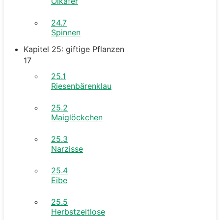
Ölkäfer
24.7
Spinnen
Kapitel 25: giftige Pflanzen
17
25.1
Riesenbärenklau
25.2
Maiglöckchen
25.3
Narzisse
25.4
Eibe
25.5
Herbstzeitlose