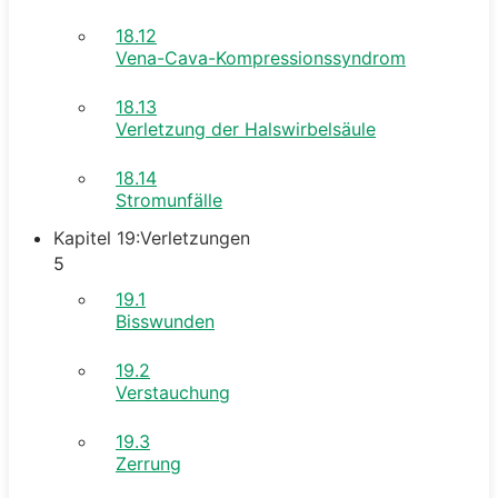
18.12
Vena-Cava-Kompressionssyndrom
18.13
Verletzung der Halswirbelsäule
18.14
Stromunfälle
Kapitel 19:Verletzungen
5
19.1
Bisswunden
19.2
Verstauchung
19.3
Zerrung