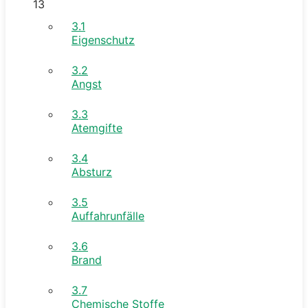
13
3.1
Eigenschutz
3.2
Angst
3.3
Atemgifte
3.4
Absturz
3.5
Auffahrunfälle
3.6
Brand
3.7
Chemische Stoffe