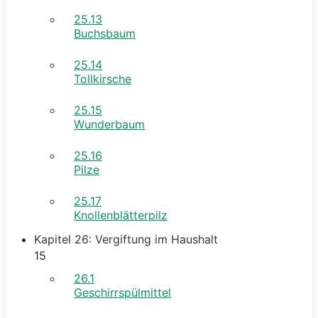
25.13
Buchsbaum
25.14
Tollkirsche
25.15
Wunderbaum
25.16
Pilze
25.17
Knollenblätterpilz
Kapitel 26: Vergiftung im Haushalt
15
26.1
Geschirrspülmittel