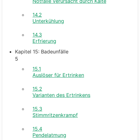
Notfälle verursacht durch Kälte
14.2
Unterkühlung
14.3
Erfrierung
Kapitel 15: Badeunfälle
5
15.1
Auslöser für Ertrinken
15.2
Varianten des Ertrinkens
15.3
Stimmritzenkrampf
15.4
Pendelatmung