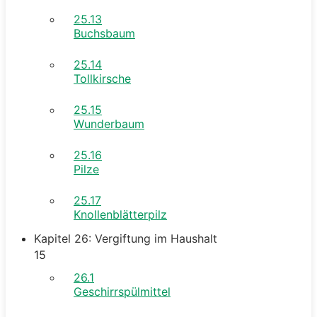
25.13
Buchsbaum
25.14
Tollkirsche
25.15
Wunderbaum
25.16
Pilze
25.17
Knollenblätterpilz
Kapitel 26: Vergiftung im Haushalt
15
26.1
Geschirrspülmittel