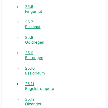
25.6
Fingerhut
25.7
Eisenhut
25.8
Goldregen
25.9
Blauregen
25.10
Essigbaum
25.11
Engelstrompete
25.12
Oleander