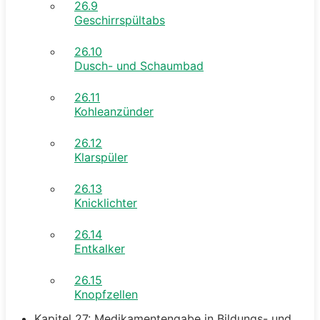
26.9
Geschirrspültabs
26.10
Dusch- und Schaumbad
26.11
Kohleanzünder
26.12
Klarspüler
26.13
Knicklichter
26.14
Entkalker
26.15
Knopfzellen
Kapitel 27: Medikamentengabe in Bildungs- und