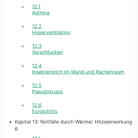
12.1
Asthma
12.2
Hyperventilation
12.3
Verschlucken
12.4
Insektenstich im Mund und Rachenraum
12.5
Pseudokrupp
12.6
Epiglottitis
Kapitel 13: Notfälle durch Wärme/ Hitzeeinwirkung
6