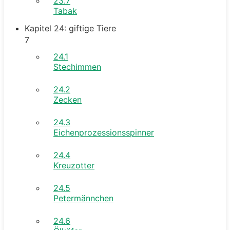
23.7
Tabak
Kapitel 24: giftige Tiere
7
24.1
Stechimmen
24.2
Zecken
24.3
Eichenprozessionsspinner
24.4
Kreuzotter
24.5
Petermännchen
24.6