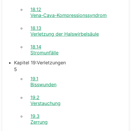
18.12
Vena-Cava-Kompressionssyndrom
18.13
Verletzung der Halswirbelsäule
18.14
Stromunfälle
Kapitel 19:Verletzungen
5
19.1
Bisswunden
19.2
Verstauchung
19.3
Zerrung