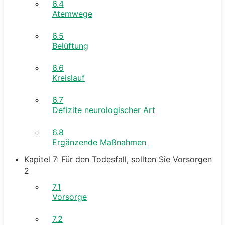
6.4
Atemwege
6.5
Belüftung
6.6
Kreislauf
6.7
Defizite neurologischer Art
6.8
Ergänzende Maßnahmen
Kapitel 7: Für den Todesfall, sollten Sie Vorsorgen
2
7.1
Vorsorge
7.2