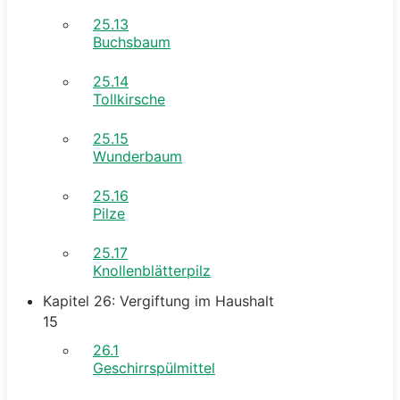
25.13
Buchsbaum
25.14
Tollkirsche
25.15
Wunderbaum
25.16
Pilze
25.17
Knollenblätterpilz
Kapitel 26: Vergiftung im Haushalt
15
26.1
Geschirrspülmittel