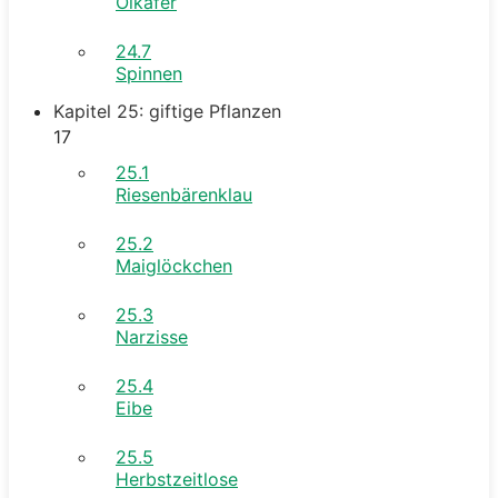
Ölkäfer
24.7
Spinnen
Kapitel 25: giftige Pflanzen
17
25.1
Riesenbärenklau
25.2
Maiglöckchen
25.3
Narzisse
25.4
Eibe
25.5
Herbstzeitlose