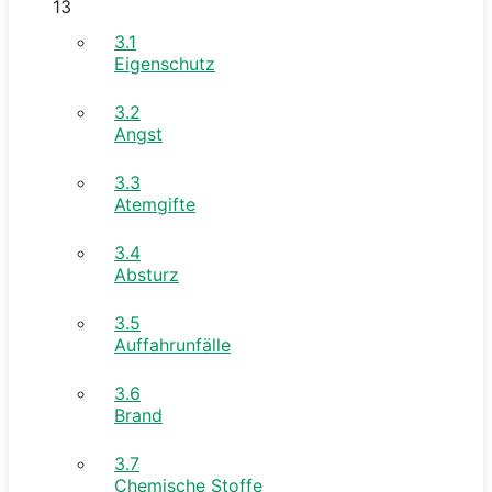
13
3.1
Eigenschutz
3.2
Angst
3.3
Atemgifte
3.4
Absturz
3.5
Auffahrunfälle
3.6
Brand
3.7
Chemische Stoffe