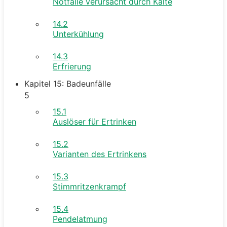
Notfälle verursacht durch Kälte
14.2
Unterkühlung
14.3
Erfrierung
Kapitel 15: Badeunfälle
5
15.1
Auslöser für Ertrinken
15.2
Varianten des Ertrinkens
15.3
Stimmritzenkrampf
15.4
Pendelatmung