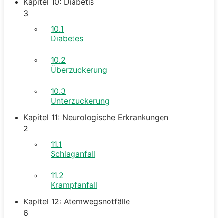
Kapitel 10: Diabetis
3
10.1
Diabetes
10.2
Überzuckerung
10.3
Unterzuckerung
Kapitel 11: Neurologische Erkrankungen
2
11.1
Schlaganfall
11.2
Krampfanfall
Kapitel 12: Atemwegsnotfälle
6